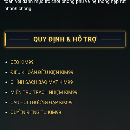
toàn với danh mục trò chơi phong phú và hệ thống nạp rút
nhanh chóng.
QUY ĐỊNH & HỖ TRỢ
CEO KIM99
ĐIỀU KHOẢN ĐIỀU KIỆN KIM99
CHÍNH SÁCH BẢO MẬT KIM99
MIỄN TRỪ TRÁCH NHIỆM KIM99
CÂU HỎI THƯỜNG GẶP KIM99
QUYỀN RIÊNG TƯ KIM99