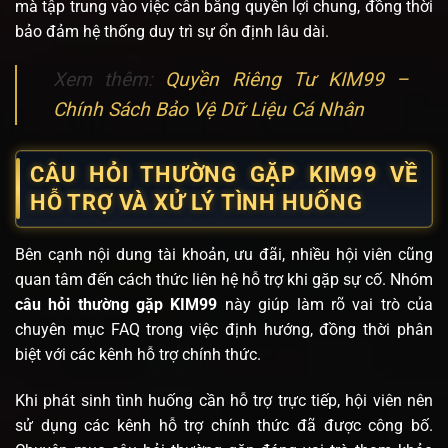
mà tập trung vào việc cân bằng quyền lợi chung, đồng thời
bảo đảm hệ thống duy trì sự ổn định lâu dài.
Xem thêm:
Quyền Riêng Tư KIM99 –
Chính Sách Bảo Vệ Dữ Liệu Cá Nhân
CÂU HỎI THƯỜNG GẶP KIM99 VỀ
HỖ TRỢ VÀ XỬ LÝ TÌNH HUỐNG
Bên cạnh nội dung tài khoản, ưu đãi, nhiều hội viên cũng
quan tâm đến cách thức liên hệ hỗ trợ khi gặp sự cố. Nhóm
câu hỏi thường gặp KIM99
này giúp làm rõ vai trò của
chuyên mục FAQ trong việc định hướng, đồng thời phân
biệt với các kênh hỗ trợ chính thức.
Khi phát sinh tình huống cần hỗ trợ trực tiếp, hội viên nên
sử dụng các kênh hỗ trợ chính thức đã được công bố.