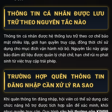
THÔNG TIN CÁ NHÂN ĐƯỢC LƯU
TRỮ THEO NGUYÊN TẮC NÀO
Thông tin cá nhân được hệ thống lưu trữ theo cơ chế bảo
mật nhiều lớp, giới hạn quyền truy cập, đồng thời chỉ sử
dụng cho mục đích vận hành nội bộ. Nguyên tắc này giúp
bảo đảm dữ liệu được quản lý chặt chẽ, hạn chế rủi ro phát
sinh từ việc truy cập trái phép.
TRƯỜNG HỢP QUÊN THÔNG TIN
ĐĂNG NHẬP CẦN XỬ LÝ RA SAO
Khi quên thông tin đăng nhập, hội viên có thể sử dụng các
chức năng hỗ trợ được tích hợp sẵn để xác minh, khôi
phục quyền truy cập. Quy trình
câu hỏi thường gặp KIM99