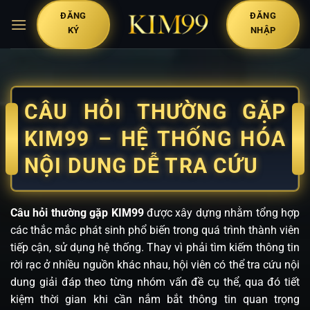
Bỏ
ĐĂNG
ĐĂNG
qua
KÝ
NHẬP
nội
dung
CÂU HỎI THƯỜNG GẶP
KIM99 – HỆ THỐNG HÓA
NỘI DUNG DỄ TRA CỨU
Câu hỏi thường gặp KIM99
được xây dựng nhằm tổng hợp
các thắc mắc phát sinh phổ biến trong quá trình thành viên
tiếp cận, sử dụng hệ thống. Thay vì phải tìm kiếm thông tin
rời rạc ở nhiều nguồn khác nhau, hội viên có thể tra cứu nội
dung giải đáp theo từng nhóm vấn đề cụ thể, qua đó tiết
kiệm thời gian khi cần nắm bắt thông tin quan trọng