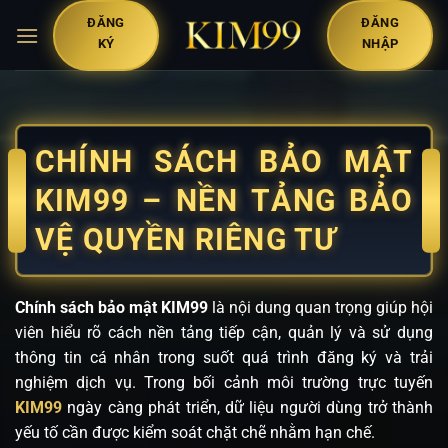
Bỏ
ĐĂNG
ĐĂNG
qua
KÝ
NHẬP
nội
dung
CHÍNH SÁCH BẢO MẬT
KIM99 – NỀN TẢNG BẢO
VỆ QUYỀN RIÊNG TƯ
Chính sách bảo mật KIM99
là nội dung quan trọng giúp hội
viên hiểu rõ cách nền tảng tiếp cận, quản lý và sử dụng
thông tin cá nhân trong suốt quá trình đăng ký và trải
nghiệm dịch vụ. Trong bối cảnh môi trường trực tuyến
KIM99
ngày càng phát triển, dữ liệu người dùng trở thành
yếu tố cần được kiểm soát chặt chẽ nhằm hạn chế.