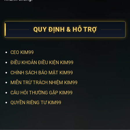
QUY ĐỊNH & HỖ TRỢ
CEO KIM99
ĐIỀU KHOẢN ĐIỀU KIỆN KIM99
CHÍNH SÁCH BẢO MẬT KIM99
MIỄN TRỪ TRÁCH NHIỆM KIM99
CÂU HỎI THƯỜNG GẶP KIM99
QUYỀN RIÊNG TƯ KIM99