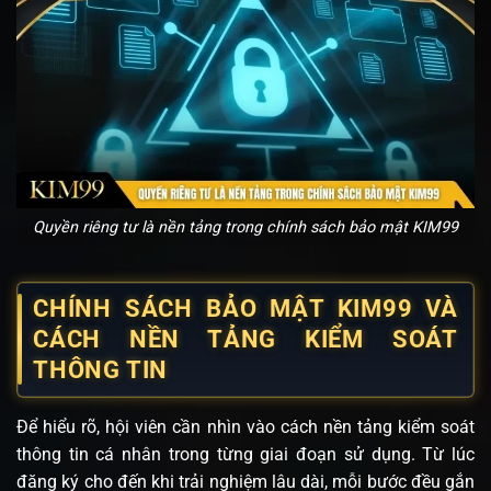
Quyền riêng tư là nền tảng trong chính sách bảo mật KIM99
CHÍNH SÁCH BẢO MẬT KIM99 VÀ
CÁCH NỀN TẢNG KIỂM SOÁT
THÔNG TIN
Để hiểu rõ, hội viên cần nhìn vào cách nền tảng kiểm soát
thông tin cá nhân trong từng giai đoạn sử dụng. Từ lúc
đăng ký cho đến khi trải nghiệm lâu dài, mỗi bước đều gắn