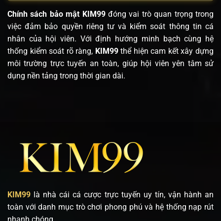
Chính sách bảo mật KIM99
đóng vai trò quan trọng trong
việc đảm bảo quyền riêng tư và kiểm soát thông tin cá
nhân của hội viên. Với định hướng minh bạch cùng hệ
thống kiểm soát rõ ràng,
KIM99
thể hiện cam kết xây dựng
môi trường trực tuyến an toàn, giúp hội viên yên tâm sử
dụng nền tảng trong thời gian dài.
KIM99
là nhà cái cá cược trực tuyến uy tín, vận hành an
toàn với danh mục trò chơi phong phú và hệ thống nạp rút
nhanh chóng.