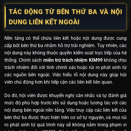
TÁC ĐỘNG TỪ BÊN THỨ BA VÀ NỘI
DUNG LIÊN KẾT NGOÀI
Nền tảng có thể chứa liên kết hoặc nội dung được cung
cấp bởi bên thứ ba nhằm hỗ trợ trải nghiệm. Tuy nhiên, các
nội dung này không thuộc quyền kiểm soát trực tiếp của hệ
thống. Chính sách
miễn trừ trách nhiệm KIM99
không chịu
trách nhiệm đối với tính chính xác hoặc rủi ro phát sinh từ
các nguồn bên ngoài. Việc hiểu rõ nội dung này giúp hội
viên chủ động hơn khi tiếp cận các liên kết liên quan.
Do đó, hội viên được khuyến nghị cân nhắc và tự đánh giá
mức độ phù hợp trước khi sử dụng hoặc tương tác với các
nội dung bên ngoài nền tảng. Việc truy cập các liên kết của
bên thứ ba được thực hiện trên cơ sở tự nguyện, và mọi rủi
ro phát sinh từ quá trình này sẽ không nằm trong phạm vi