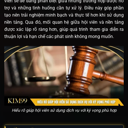
viên sẽ dễ dàng phân biệt giữa những trường hợp được hỗ
trợ và những tình huống cần tự xử lý. Điều này góp phần
tạo nên trải nghiệm minh bạch và thực tế hơn khi sử dụng
nền tảng. Qua đó, mối quan hệ giữa hội viên và nền tảng
được xác lập rõ ràng hơn, giúp quá trình tham gia diễn ra
thuận lợi và hạn chế các phát sinh không mong muốn.
Hiểu rõ giúp hội viên sử dụng dịch vụ với kỳ vọng phù hợp