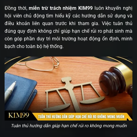
Đồng thời,
miễn trừ trách nhiệm KIM99
luôn khuyến nghị
hội viên chủ động tìm hiểu kỹ các hướng dẫn sử dụng và
điều khoản liên quan trước khi tham gia. Việc tuân thủ
đúng quy định không chỉ giúp hạn chế rủi ro phát sinh mà
còn góp phần duy trì môi trường hoạt động ổn định, minh
bạch cho toàn bộ hệ thống.
Tuân thủ hướng dẫn giúp hạn chế rủi ro không mong muốn