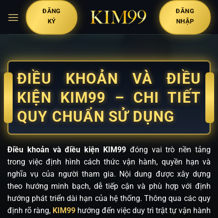
Bỏ
ĐĂNG
ĐĂNG
qua
KÝ
NHẬP
nội
dung
ĐIỀU KHOẢN VÀ ĐIỀU
KIỆN KIM99 – CHI TIẾT
QUY CHUẨN SỬ DỤNG
Điều khoản và điều kiện KIM99
đóng vai trò nền tảng
trong việc định hình cách thức vận hành, quyền hạn và
nghĩa vụ của người tham gia. Nội dung được xây dựng
theo hướng minh bạch, dễ tiếp cận và phù hợp với định
hướng phát triển dài hạn của hệ thống. Thông qua các quy
định rõ ràng,
KIM99
hướng đến việc duy trì trật tự vận hành