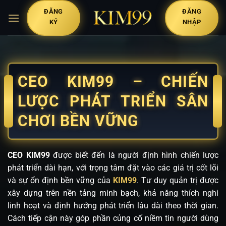
Bỏ
ĐĂNG
ĐĂNG
qua
KÝ
NHẬP
nội
dung
CEO KIM99 – CHIẾN
LƯỢC PHÁT TRIỂN SÂN
CHƠI BỀN VỮNG
CEO KIM99
được biết đến là người định hình chiến lược
phát triển dài hạn, với trọng tâm đặt vào các giá trị cốt lõi
và sự ổn định bền vững của
KIM99
. Tư duy quản trị được
xây dựng trên nền tảng minh bạch, khả năng thích nghi
linh hoạt và định hướng phát triển lâu dài theo thời gian.
Cách tiếp cận này góp phần củng cố niềm tin người dùng