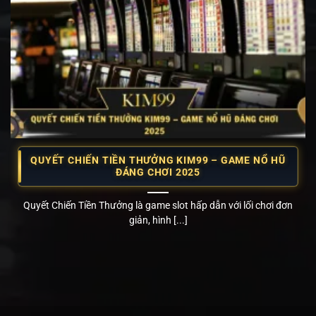
QUYẾT CHIẾN TIỀN THƯỞNG KIM99 – GAME NỔ HŨ
ĐÁNG CHƠI 2025
Quyết Chiến Tiền Thưởng là game slot hấp dẫn với lối chơi đơn
giản, hình [...]