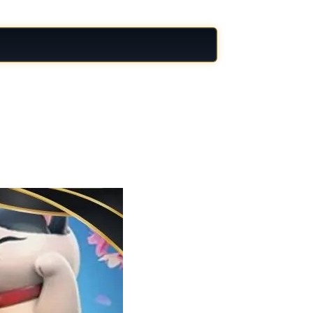
a nhiều quốc gia châu Á, đặc biệt phổ biến
ạo cảm giác gần gũi ngay từ lần tiếp cận đầu
thị giác. Nhịp độ hiển thị ổn định giúp trải