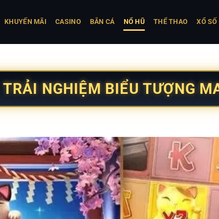
KHUYẾN MÃI
CASINO
BẮN CÁ
NỔ HŨ
THỂ THAO
XỔ SỐ
 TRẢI NGHIỆM BIỂU TƯỢNG MA