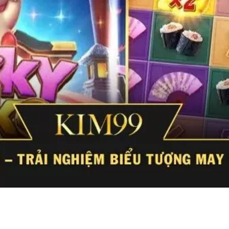
ợng quen thuộc trong dòng nội dung mang sắc thái may mắn và 
iệm trở nên gần gũi hơn ngay từ lần tiếp cận đầu tiên. Không g