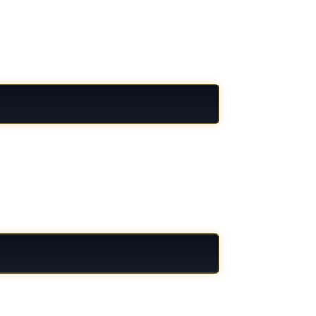
 vận hành. Theo thống kê nội bộ năm 2024,
, từ đó đánh giá diễn biến chính xác hơn.
chia nhỏ thời gian giúp não bộ không bị quá
t hành vi người dùng năm 2023, nhóm duy trì
ừng giai đoạn. Khi quan sát đủ lâu, một số mô
p theo. Việc ghi nhớ các khung hiển thị quen