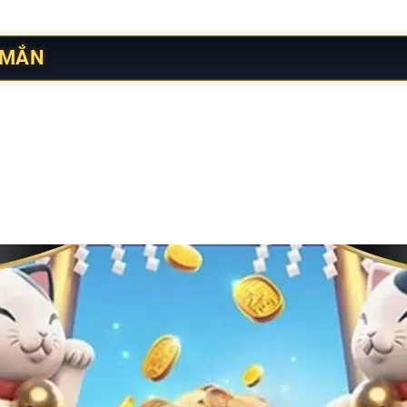
ng vẫn có chiều sâu.
 MẮN
 tượng mèo chiêu tài quen thuộc, gắn liền văn hóa cầu may củ
ân vật mang sắc thái thân thiện, đường nét bo tròn hài hòa, t
chi tiết xuất hiện có chủ đích rõ ràng nhằm duy trì sự cân bằng 
oạn khi theo dõi các chuyển động trên màn hình.