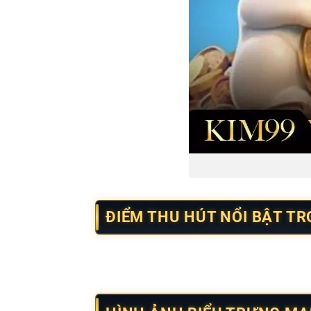
ĐIỂM THU HÚT NỔI BẬT T
Game tạo ấn tượng nhờ cách xây dựng nội d
giác dễ tiếp cận, phù hợp cho nhiều nhóm n