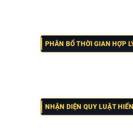
người theo dõi có thể dự đoán được xu hướn
Quan sát kỹ các dấu hiệu như nhịp lặp tă
khoảng 61% người theo dõi lâu dài cho biết 
PHÂN BỔ THỜI GIAN HỢP 
Neko may mắn
mang lại hiệu quả cao khi n
tải, đồng thời giữ được sự tỉnh táo xuyên suố
Nghỉ ngắn đúng lúc giúp tăng khả năng tiếp
nhịp nghỉ hợp lý có mức độ hài lòng cao hơ
NHẬN DIỆN QUY LUẬT HIỂN
Neko may mắn
thể hiện nhiều chi tiết mang
thức xuất hiện có xu hướng quay lại theo tr