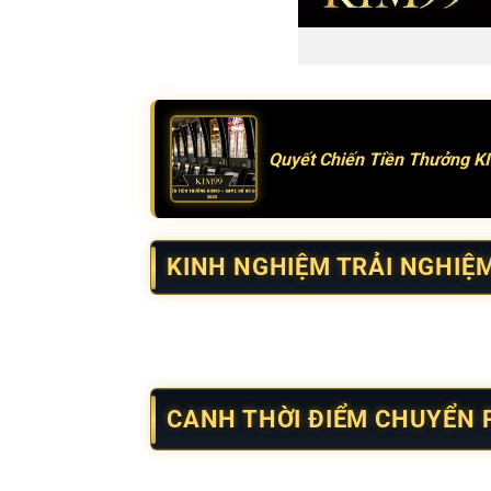
Quyết Chiến Tiền Thưởng K
KINH NGHIỆM TRẢI NGHIỆ
Neko may mắn
mang lại cảm giác thân thiệ
Việc quan sát tổng thể giúp người tham gia 
CANH THỜI ĐIỂM CHUYỂN
Game có xuất hiện những giai đoạn chuyển p