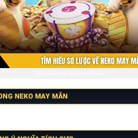
Tìm hiểu sơ lược về neko may mắn
RONG NEKO MAY MẮN
ung có chiều sâu, tập trung vào trải nghiệm thị giác và nhịp 
gười theo dõi khác nhau.