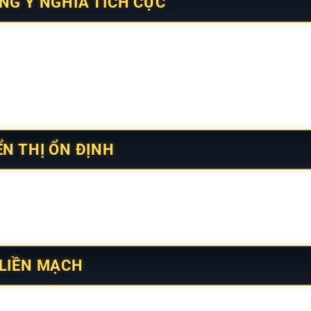
NG Ý NGHĨA TÍCH CỰC
tay quen thuộc, đại diện cho sự hanh thông và thuận lợi tron
 và gần gũi hơn với người xem.
 dễ chịu, đồng thời giữ được sự nổi bật cần thiết. Nhờ đó, tr
N THỊ ỔN ĐỊNH
h gây rối khi theo dõi liên tục. Nhịp vận hành ổn định giúp mắt
ủ đích, tạo cảm giác mạch lạc và rõ ràng. Cách tổ chức này gi
o cách phù hợp nhất với bản thân.
LIỀN MẠCH
phải, không lấn át hình ảnh chính. Nhịp nền duy trì sự đều đ