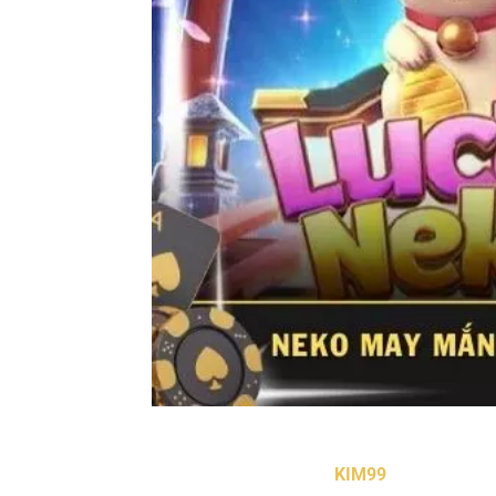
Neko may mắn
đang dần trở thành biểu tư
trình bày mạch lạc của
KIM99
giúp trải ngh