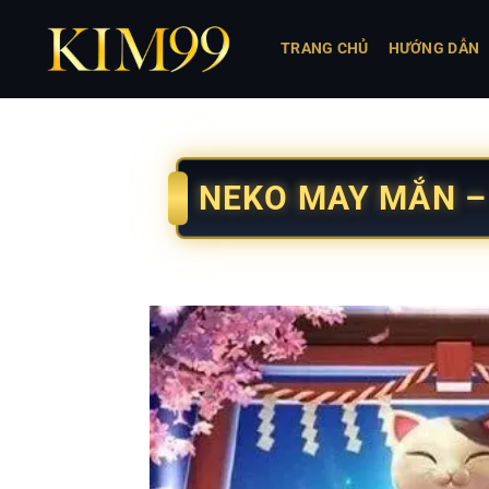
Bỏ
qua
TRANG CHỦ
HƯỚNG DẪN
nội
dung
NEKO MAY MẮN –