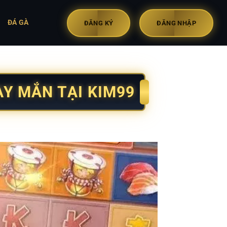
ĐÁ GÀ
ĐĂNG KÝ
ĐĂNG NHẬP
Y MẮN TẠI KIM99