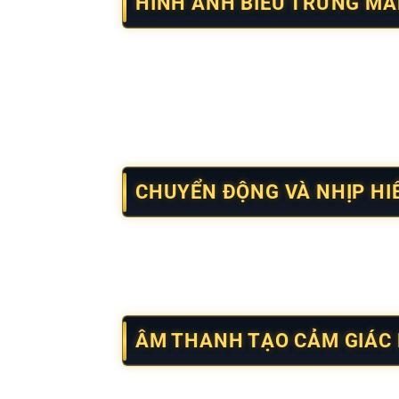
HÌNH ẢNH BIỂU TRƯNG MA
Neko may mắn
sử dụng biểu tượng mèo giơ 
trí hài hòa, giúp tổng thể trở nên thân thiện
Cách phối màu thiên về gam ấm tạo cảm giác
và không tạo cảm giác nặng thị giác.
CHUYỂN ĐỘNG VÀ NHỊP HIỂ
Game duy trì tốc độ chuyển cảnh hợp lý, trán
gian dài. Các hiệu ứng được sắp xếp có ch
riêng, từ đó chủ động tiếp cận nội dung the
ÂM THANH TẠO CẢM GIÁC 
Âm thanh trong game được xử lý ở mức vừa 