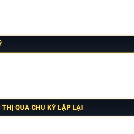
g tiếp theo thay vì phản ứng bị động.
ng dần hoặc giảm đột ngột giúp hình thành cảm nhận về chu kỳ
họ nhận ra thời điểm chuyển pha sau 5–7 phút quan sát liên tục
LÝ
gười tham gia chủ động kiểm soát thời lượng trải nghiệm. Việc 
t quá trình theo dõi.
 nhận thông tin và duy trì sự hứng thú dài lâu. Theo khảo sá
n khoảng 18% so với nhóm trải nghiệm liên tục.
 THỊ QUA CHU KỲ LẶP LẠI
 tính chu kỳ, đòi hỏi người theo dõi ghi nhận sự lặp lại theo t
ình tự nhất định, tạo nền tảng cho việc đánh giá diễn biến tiế