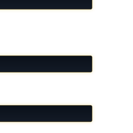
g văn hóa Á Đông. Từng chi tiết nhỏ được bố
ải nghiệm hình ảnh duy trì được sự cân bằng
 dễ thích nghi, kể cả khi theo dõi trong thời
úp người theo dõi hình thành nhịp quan sát
ặn, tạo cảm giác thư giãn khi trải nghiệm.