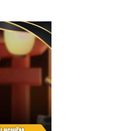
gười theo dõi duy trì cảm xúc ổn định xuyên