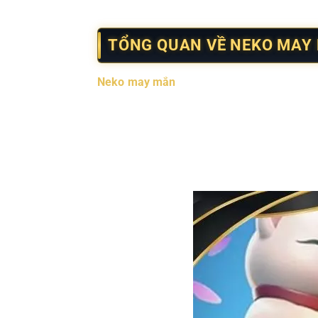
với người yêu thích cảm giác nhẹ nhàng như
TỔNG QUAN VỀ NEKO MAY
Neko may mắn
được xây dựng dựa trên hình
tại Nhật Bản và khu vực Đông Á. Hình ảnh nh
tiên.
Bố cục giao diện được sắp xếp hợp lý, từng 
nghiệm liền mạch, hạn chế cảm giác gián đ