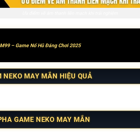
Ưu điểm về âm thanh liền mạch khi trải nghiệm
IM99 – Game Nổ Hũ Đáng Chơi 2025
M NEKO MAY MẮN HIỆU QUẢ
n ngay từ giai đoạn đầu, tuy nhiên để duy trì trải nghiệm ổn đ
làm quen nhịp hiển thị và hạn chế bị cuốn theo thay đổi ngắn h
 PHA GAME NEKO MAY MẮN
ha rõ rệt, thể hiện qua tốc độ thay đổi khung hình và mật độ 